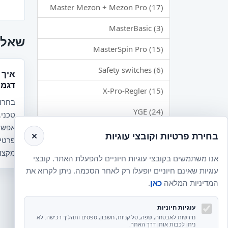
Master Mezon + Mezon Pro (17)
MasterBasic (3)
שאלו
MasterSpin Pro (15)
Safety switches (6)
איך 
דגמי
X-Pro-Regler (15)
בחרו 
YGE (24)
טכני,
חלפים ואביזרים (4067)
בחירת פרטיות וקובצי עוגיות
פרטי
מקצוע
מדריכים ותיעוד (68)
אנו משתמשים בקובצי עוגיות חיוניים להפעלת האתר. קובצי
עוגיות שאינם חיוניים יופעלו רק לאחר הסכמה. ניתן לקרוא את
קושחה ותוכנה (1)
המדיניות המלאה
כאן
.
מרצ'נדייז (146)
עוגיות חיוניות
מסלולי מרוץ (1)
נדרשות לאבטחה, שפה, סל קניות, חשבון, טפסים ותהליך רכישה. לא
ניתן לכבות אותן דרך האתר.