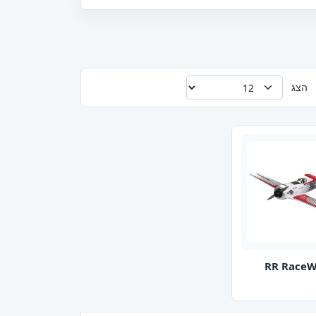
הצג
RR RaceW