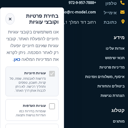
+972-9-957-7888
טלפון
nisso@rc-model.com
אימייל
בחירת פרטיות
וקובצי עוגיות
כתובת
רחוב דוד המלך 1, הרצליה, ישראל
אנו משתמשים בקובצי עוגיות
מידע
חיוניים להפעלת האתר. קובצי
עוגיות שאינם חיוניים יופעלו
אודות עלינו
רק לאחר הסכמה. ניתן לקרוא
תנאי שימוש
את המדיניות המלאה
כאן
.
מדיניות פרטיות
עוגיות חיוניות
איסוף, משלוחים וזמינות
נדרשות לאבטחה, שפה, סל
קניות, חשבון, טפסים
ביטולים והחזרות
ותהליך רכישה. לא ניתן
לכבות אותן דרך האתר.
הצהרת נגישות
עוגיות העדפות
קטלוג
שומרות בחירות כמו
הגדרות נגישות ותצוגה.
מותגים