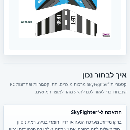
איך לבחור נכון
קטגוריית SkyFighter² מרכזת מוצרים, תתי קטגוריות ופתרונות RC
שנבחרו כדי לעזור לכם להגיע מהר למוצר המתאים.
התאמה ל-SkyFighter²
בדקו מידות, מערכת הנעה או רדיו, חומרי בנייה, רמת ניסיון
וציוד משלים לפני בחירה. אם יש ספק, שלחו לנו פרטי דגם ונכוון