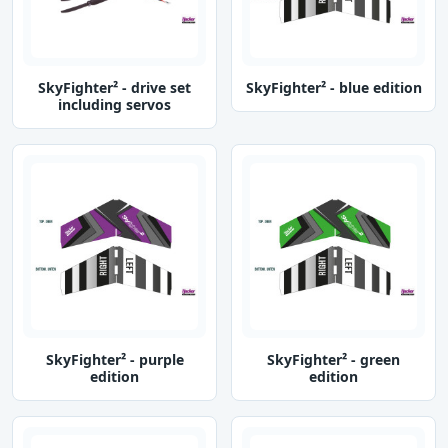
SkyFighter² - drive set
SkyFighter² - blue edition
including servos
SkyFighter² - purple
SkyFighter² - green
edition
edition