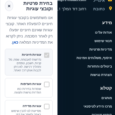
אימייל
בחירת פרטיות
וקובצי עוגיות
כתובת
רחוב דוד המלך 1, הרצליה, ישראל
אנו משתמשים בקובצי עוגיות
מידע
חיוניים להפעלת האתר. קובצי
עוגיות שאינם חיוניים יופעלו
אודות עלינו
רק לאחר הסכמה. ניתן לקרוא
תנאי שימוש
את המדיניות המלאה
כאן
.
מדיניות פרטיות
עוגיות חיוניות
איסוף, משלוחים וזמינות
נדרשות לאבטחה, שפה, סל
קניות, חשבון, טפסים
ביטולים והחזרות
ותהליך רכישה. לא ניתן
לכבות אותן דרך האתר.
הצהרת נגישות
עוגיות העדפות
קטלוג
שומרות בחירות כמו
הגדרות נגישות ותצוגה.
מותגים
עוגיות מדידה
מרכז הידע לטיסנאי
מסייעות לנו להבין שימוש
חיפוש מוצרים
באתר ולשפר את דפי