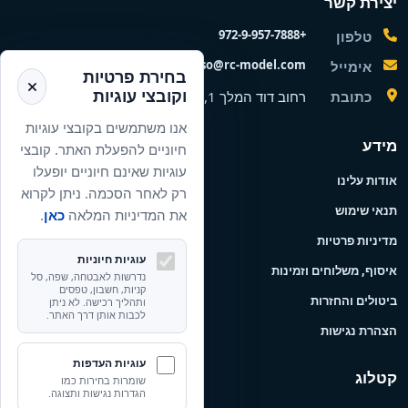
יצירת קשר
+972-9-957-7888
טלפון
nisso@rc-model.com
אימייל
בחירת פרטיות
וקובצי עוגיות
כתובת
רחוב דוד המלך 1, הרצליה, ישראל
אנו משתמשים בקובצי עוגיות
מידע
חיוניים להפעלת האתר. קובצי
עוגיות שאינם חיוניים יופעלו
אודות עלינו
רק לאחר הסכמה. ניתן לקרוא
תנאי שימוש
את המדיניות המלאה
כאן
.
מדיניות פרטיות
עוגיות חיוניות
איסוף, משלוחים וזמינות
נדרשות לאבטחה, שפה, סל
קניות, חשבון, טפסים
ביטולים והחזרות
ותהליך רכישה. לא ניתן
לכבות אותן דרך האתר.
הצהרת נגישות
עוגיות העדפות
קטלוג
שומרות בחירות כמו
הגדרות נגישות ותצוגה.