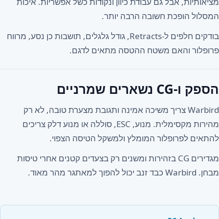
מציאותיות, אבל גם עבודת כיוון ונקודות כשל אפשריות. איכות
המסלול הופכת חשובה הרבה יותר.
בודקים חלפים ל-Retracts, גודל גלגלים, תושבות כן נסע, מרווח
פרופלור והאם משטח ההטסה מתאים לדגם.
הספק ו-CG נשארים שמרניים
Warbird צריך משיכה אמינה ותגובת מצערת טובה, לא רק
מהירות מקסימלית. מנוע, ESC, סוללה או מנוע דלק צריכים
להתאים לפרופלור המומלץ ולמשקל הטיסה הצפוי.
מגדירים CG בזהירות ומשנים רק בצעדים קטנים אחרי טיסות
מבחן. Warbird כבד זנב יכול להפוך למאתגר מהר מאוד.