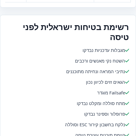
רשימת בטיחות ישראלית לפני
טיסה
מגבלות עדכניות נבדקו
השטח נקי מאנשים ורכבים
נתיבי המראה ונחיתה מתוכננים
הגאים זזים לכיוון נכון
Failsafe מוגדר
מתח סוללה ומקלט נבדקו
פרופלור וספינר נבדקו
נלקח בחשבון קירור ESC וסוללה
קיימת תוכנית עצירת טיסה