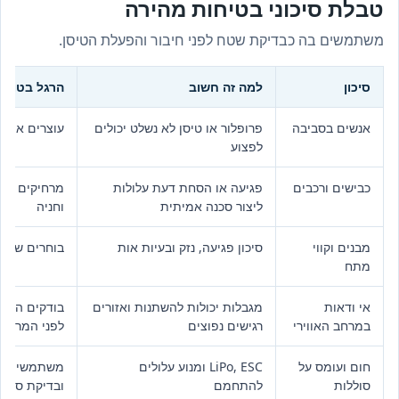
טבלת סיכוני בטיחות מהירה
משתמשים בה כבדיקת שטח לפני חיבור והפעלת הטיסן.
סיכון
למה זה חשוב
הרגל בטוח
אנשים בסביבה
פרופלור או טיסן לא נשלט יכולים
עוצרים או עו
לפצוע
כבישים ורכבים
פגיעה או הסחת דעת עלולות
מרחיקים נתי
ליצור סכנה אמיתית
וחניה
מבנים וקווי
סיכון פגיעה, נזק ובעיות אות
בוחרים שטח 
מתח
אי ודאות
מגבלות יכולות להשתנות ואזורים
בודקים הנחי
במרחב האווירי
רגישים נפוצים
לפני המראה
חום ועומס על
LiPo, ESC ומנוע עלולים
משתמשים בצ
סוללות
להתחמם
ובדיקת סולל