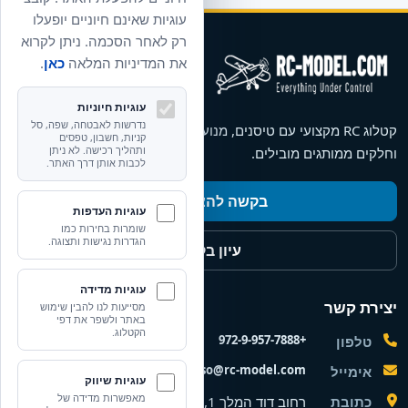
עוגיות שאינם חיוניים יופעלו
רק לאחר הסכמה. ניתן לקרוא
את המדיניות המלאה
כאן
.
עוגיות חיוניות
נדרשות לאבטחה, שפה, סל
קטלוג RC מקצועי עם טיסנים, מנועים, סרווים, מערכות רדיו, סירות
קניות, חשבון, טפסים
וחלקים ממותגים מובילים.
ותהליך רכישה. לא ניתן
לכבות אותן דרך האתר.
בקשה להצעת מחיר
עוגיות העדפות
שומרות בחירות כמו
הגדרות נגישות ותצוגה.
עיון בקטלוג
עוגיות מדידה
יצירת קשר
מסייעות לנו להבין שימוש
באתר ולשפר את דפי
הקטלוג.
+972-9-957-7888
טלפון
nisso@rc-model.com
אימייל
עוגיות שיווק
מאפשרות מדידה של
כתובת
רחוב דוד המלך 1, הרצליה, ישראל