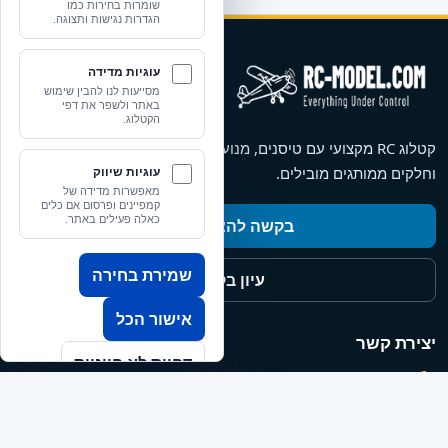
שומרות בחירות כמו
הגדרות נגישות ותצוגה.
עוגיות מדידה
מסייעות לנו להבין שימוש
באתר ולשפר את דפי
הקטלוג.
קטלוג RC מקצועי עם טיסנים, מנועים, סרווים, מערכות רדיו, סירות
וחלקים ממותגים מובילים.
עוגיות שיווק
מאפשרות מדידה של
קמפיינים ופרסום אם כלים
כאלה פעילים באתר.
בקשה להצעת מחיר
שמירת בחירה
עיון בקטלוג
אישור הכל
יצירת קשר
דחיית לא חיוניות
+972-9-957-7888
טלפון
nisso@rc-model.com
אימייל
כתובת
רחוב דוד המלך 1, הרצליה, ישראל