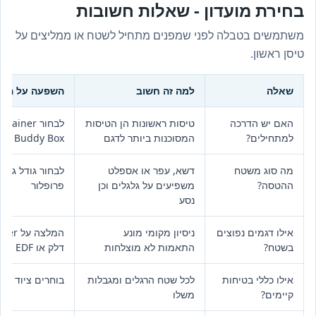
בחירת מועדון - שאלות חשובות
משתמשים בטבלה לפני שמפנים מתחיל לשטח או ממליצים על
טיסן ראשון.
שאלה
למה זה חשוב
השפעה על הקני
האם יש הדרכה
טיסות ראשונות הן הטיסות
לב
למתחילים?
המסוכנות ביותר לדגם
Buddy Box ופרופלורים רזרביים
מה סוג משטח
דשא, עפר או אספלט
לבחור גודל גלגל,
ההטסה?
משפיעים על גלגלים וכן
פרופלור
נסע
אילו דגמים נפוצים
ניסיון מקומי מונע
בשטח?
התאמות לא מוצלחות
דלק או EDF משתנה
אילו כללי בטיחות
לכל שטח הרגלים ומגבלות
בוחרים ציוד ש
קיימים?
משלו