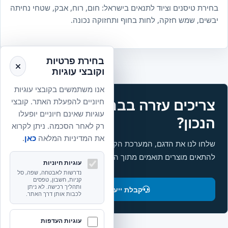
בחירת טיסנים וציוד לתנאים בישראל: חום, רוח, אבק, שטחי נחיתה
יבשים, שמש חזקה, לחות בחוף ותחזוקה נכונה.
בחירת פרטיות
וקובצי עוגיות
אנו משתמשים בקובצי עוגיות
צריכים עזרה בבחירת החלק
חיוניים להפעלת האתר. קובצי
עוגיות שאינם חיוניים יופעלו
הנכון?
רק לאחר הסכמה. ניתן לקרוא
את המדיניות המלאה
כאן
.
שלחו לנו את הדגם, המערכת הקיימת והשימוש המתוכנן. נעזור
להתאים מוצרים תואמים מתוך הקטלוג.
עוגיות חיוניות
נדרשות לאבטחה, שפה, סל
קניות, חשבון, טפסים
ותהליך רכישה. לא ניתן
קבלת ייעוץ והתאמה
לכבות אותן דרך האתר.
עוגיות העדפות