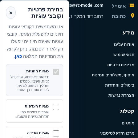
nisso@rc-model.com
אימייל
בחירת פרטיות
וקובצי עוגיות
כתובת
רחוב דוד המלך 1, הרצליה, ישראל
אנו משתמשים בקובצי עוגיות
מידע
חיוניים להפעלת האתר. קובצי
עוגיות שאינם חיוניים יופעלו
אודות עלינו
רק לאחר הסכמה. ניתן לקרוא
תנאי שימוש
את המדיניות המלאה
כאן
.
מדיניות פרטיות
עוגיות חיוניות
איסוף, משלוחים וזמינות
נדרשות לאבטחה, שפה, סל
קניות, חשבון, טפסים
ביטולים והחזרות
ותהליך רכישה. לא ניתן
לכבות אותן דרך האתר.
הצהרת נגישות
עוגיות העדפות
קטלוג
שומרות בחירות כמו
הגדרות נגישות ותצוגה.
מותגים
עוגיות מדידה
מרכז הידע לטיסנאי