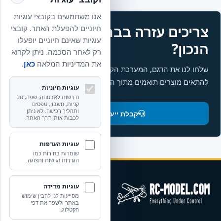
אנו משתמשים בקובצי עוגיות
צריכים עזרה בבחירת החלק
חיוניים להפעלת האתר. קובצי
עוגיות שאינם חיוניים יופעלו
הנכון?
רק לאחר הסכמה. ניתן לקרוא
את המדיניות המלאה
כאן
.
שלחו לנו את הדגם, המערכת הקיימת והשימוש המתוכנן. נעזור
להתאים מוצרים תואמים מתוך הקטלוג.
עוגיות חיוניות
נדרשות לאבטחה, שפה, סל
קניות, חשבון, טפסים
ותהליך רכישה. לא ניתן
קבלת ייעוץ והתאמה
לכבות אותן דרך האתר.
עוגיות העדפות
שומרות בחירות כמו
הגדרות נגישות ותצוגה.
עוגיות מדידה
מסייעות לנו להבין שימוש
באתר ולשפר את דפי
הקטלוג.