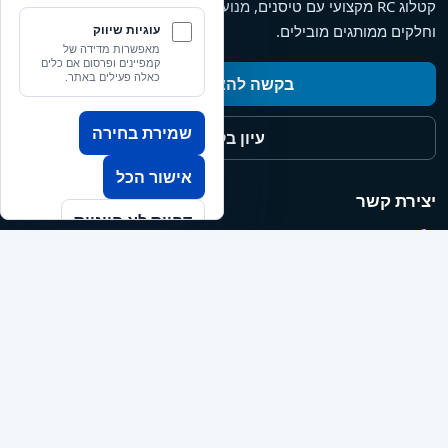
קטלוג RC מקצועי עם טיסנים, מנועים, סרווים, מערכות רדיו, סירות
וחלקים ממותגים מובילים.
עוגיות שיווק
מאפשרות מדידה של
קמפיינים ופרסום אם כלים
כאלה פעילים באתר.
בקשה להצעת מחיר
שמירת בחירה
עיון בקטלוג
אישור הכל
יצירת קשר
דחיית לא חיוניות
+972-9-957-7888
טלפון
nisso@rc-model.com
אימייל
כתובת
רחוב דוד המלך 1, הרצליה, ישראל
מידע
אודות עלינו
תנאי שימוש