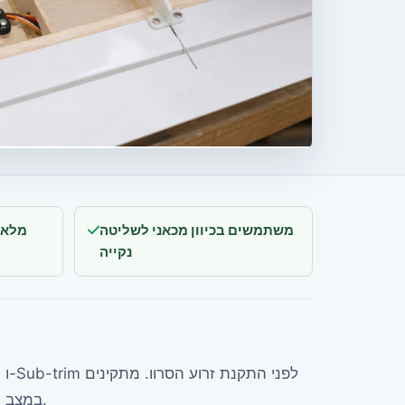
משתמשים בכיוון מכאני לשליטה
מונעים תקיעה ב-Throw מלא
נקייה
את הזרוע קרוב ככל האפשר ל-90 מעלות ביחס ל-Pushrod במצב ניטרלי.