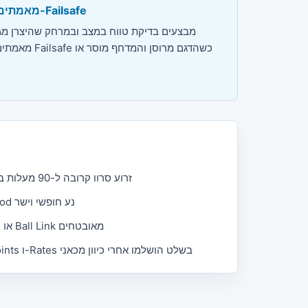
מאמתים טווח ו-Failsafe
מבצעים בדיקת טווח במצב ובמרחק שהיצרן מגד
מאמתים תגובת Failsafe כש
זרוע סרוו קרובה ל-90 מעלות בניטרלי
Pushrod נע חופשי וישר
Clevis או Ball Link מאובטחים
Endpoints ו-Rates בשלט הושלמו אחרי כיוון מכאני