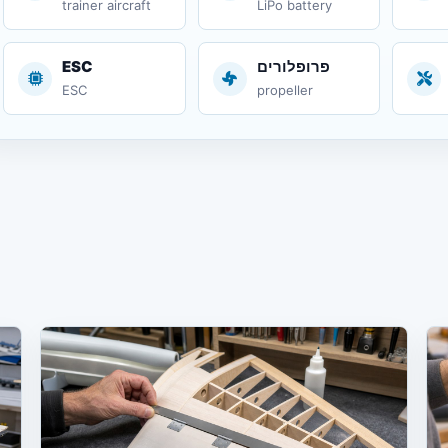
trainer aircraft
LiPo battery
פרופלורים
ESC
ESC
propeller