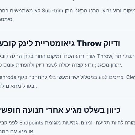
לא משתמשים בהרבה Sub-trim כדי להסתיר מיקום זרוע גרוע. מרכז מכאני נותן Throw נקי יותר ו
סימטרית.
גיאומטריית לינק קובעת Throw ודיוק
אורך זרוע הסרוו ומיקום החור בקרן ההגה קובעים Throw, רזולוציה ועומס. זרוע ארוכה נותנת יותר Throw אב
יתרון מכאני; זרוע קצרה יכולה לשפר דיוק ולהפחית עומס סרוו.
Pushrods צריכים לנוע במסלול ישר ומעשי בלי להתחכך בגוף. Clevis, Ball Link ונ
ובגודל מתאים לדגם.
כיוון בשלט מגיע אחרי תנועה חופשי
לפני קביעת Endpoints מזיזים את ההגה לכל הטווח ביד ועם הסרוו. לא אמורה להיות 
או מגע עם המבנה.