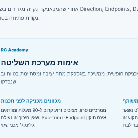
אחרי שהמכאניקה נקייה מגדירים בשלט Direction, Endpoints, Dual Rates ו-Expo. ערכי ה-Throw בח
נקודת פתיחה בטוחה.
RC Academy
אימות מערכת השליטה
קה חופשית, ממשיכה באספקת מתח יציבה ומסתיימת בטווח וב-Failsafe
שנבדקו.
משותף
מכוונים מכניקה לפני תכנות
ט נשאר
ממרכזים סרוו, מציבים זרוע קרוב ל-90 מעלות ומוודאים
כולים לאפס מערכת גם אם
שאין חיכוך או נעילה. Sub-trim ו-Endpoint אינם תיקון
ללינקג׳ מכני שגוי.