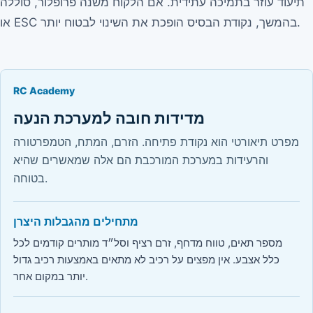
תיעוד עוזר בתמיכה עתידית. אם הלקוח משנה פרופלור, סוללה
או ESC בהמשך, נקודת הבסיס הופכת את השינוי לבטוח יותר.
RC Academy
מדידות חובה למערכת הנעה
מפרט תיאורטי הוא נקודת פתיחה. הזרם, המתח, הטמפרטורה
והרעידות במערכת המורכבת הם אלה שמאשרים שהיא
בטוחה.
מתחילים מהגבלות היצרן
מספר תאים, טווח מדחף, זרם רציף וסל״ד מותרים קודמים לכל
כלל אצבע. אין מפצים על רכיב לא מתאים באמצעות רכיב גדול
יותר במקום אחר.