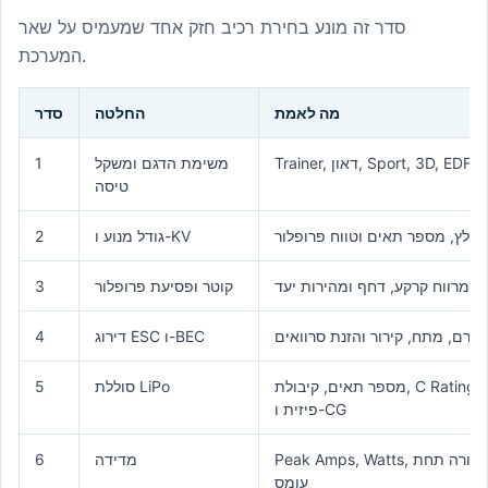
סדר זה מונע בחירת רכיב חזק אחד שמעמיס על שאר
המערכת.
מה לאמת
החלטה
סדר
משימת הדגם ומשקל
1
טיסה
מלץ, מספר תאים וטווח פרופלור
גודל מנוע ו-KV
2
ם, מרווח קרקע, דחף ומהירות יעד
קוטר ופסיעת פרופלור
3
 זרם, מתח, קירור והזנת סרוואים
דירוג ESC ו-BEC
4
מספר תאים, קיבולת, C Rating, מחבר, התאמה
סוללת LiPo
5
פיזית ו-CG
Peak Amps, Watts, נפילת מתח וטמפרטורה תחת
מדידה
6
עומס