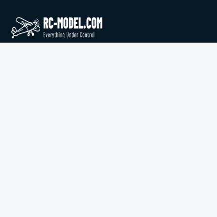
קטלוג RC מקצועי עם טיסנים, מנועים, סרווים, מערכות רדיו, סירות
וחלקים ממותגים מובילים.
בקשה להצעת מחיר
עיון בקטלוג
יצירת קשר
+972-9-957-7888
טלפון
nisso@rc-model.com
אימייל
כתובת
רחוב דוד המלך 1, הרצליה, ישראל